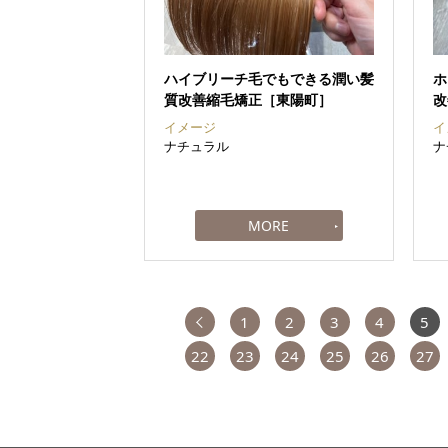
ハイブリーチ毛でもできる潤い髪
ホ
質改善縮毛矯正［東陽町］
改
イメージ
イ
ナチュラル
ナ
前へ
1
2
3
4
5
22
23
24
25
26
27