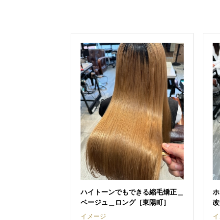
ハイトーンでもできる縮毛矯正＿
ホ
ベージュ＿ロング［東陽町］
改
イメージ
イ