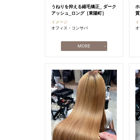
うねりを抑える縮毛矯正_ ダーク
ホ
アッシュ_ロング［東陽町］
質
イメージ
イ
オフィス・コンサバ
オ