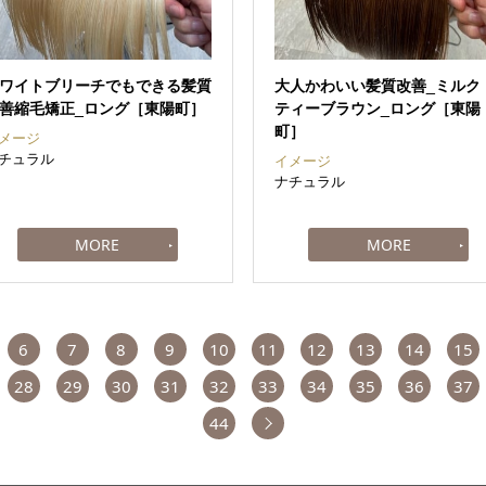
ワイトブリーチでもできる髪質
大人かわいい髪質改善_ミルク
善縮毛矯正_ロング［東陽町］
ティーブラウン_ロング［東陽
町］
メージ
チュラル
イメージ
ナチュラル
6
7
8
9
10
11
12
13
14
15
28
29
30
31
32
33
34
35
36
37
次へ
44