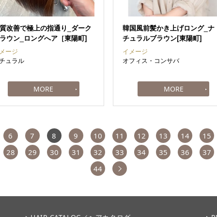
質改善で極上の指通り_ダーク
韓国風前髪かき上げロング_ナ
ラウン_ロングへア［東陽町]
チュラルブラウン[東陽町]
メージ
イメージ
チュラル
オフィス・コンサバ
6
7
8
9
10
11
12
13
14
15
28
29
30
31
32
33
34
35
36
37
次へ
44