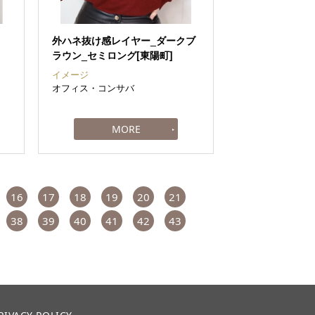
外ハネ抜け感レイヤー_ダークブ
ラウン_セミロング[東陽町]
イメージ
オフィス・コンサバ
16
17
18
19
20
21
38
39
40
41
42
43