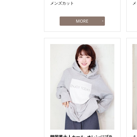
メンズカット
メ
韓国風大人カール_オレンジブラ
ミ