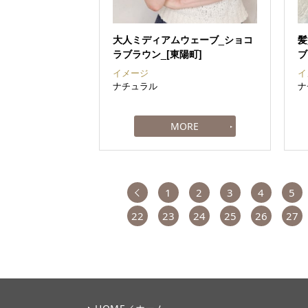
大人ミディアムウェーブ_ショコ
髪
ラブラウン_[東陽町]
ブ
イメージ
イ
ナチュラル
ナ
前へ
1
2
3
4
5
22
23
24
25
26
27