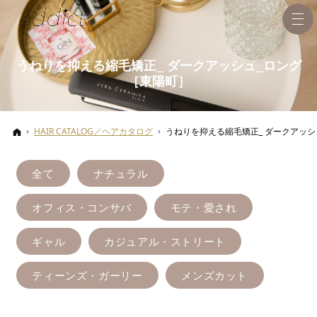
うねりを抑える縮毛矯正_ ダークアッシュ_ロング
［東陽町］
ホーム
HAIR CATALOG／ヘアカタログ
うねりを抑える縮毛矯正_ ダークアッシ
全て
ナチュラル
オフィス・コンサバ
モテ・愛され
ギャル
カジュアル・ストリート
ティーンズ・ガーリー
メンズカット