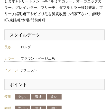
します♪トリートメントやイルミナカラー、オーガニックカ
ラー、グレイカラー、ブリーチ、ダブルカラー種類豊富。ブ
リーチ縮毛矯正やビビり毛を髪質改善ご相談下さい。[南砂
町/東陽町/木場/門前仲町]
スタイルデータ
長さ
ロング
カラー
ブラウン・ベージュ系
イメージ
ナチュラル
ポイント
髪量
少ない
普通
多い
髪質
柔かい
普通
硬い