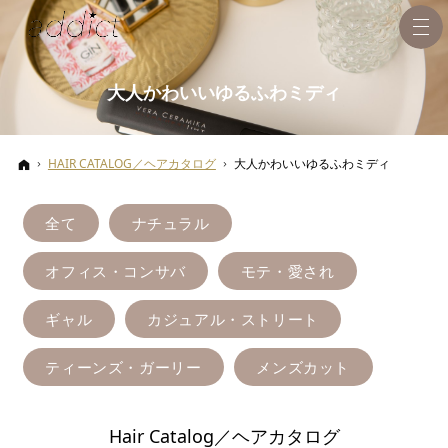
大人かわいいゆるふわミディ
ホーム
HAIR CATALOG／ヘアカタログ
大人かわいいゆるふわミディ
全て
ナチュラル
オフィス・コンサバ
モテ・愛され
ギャル
カジュアル・ストリート
ティーンズ・ガーリー
メンズカット
Hair Catalog／ヘアカタログ