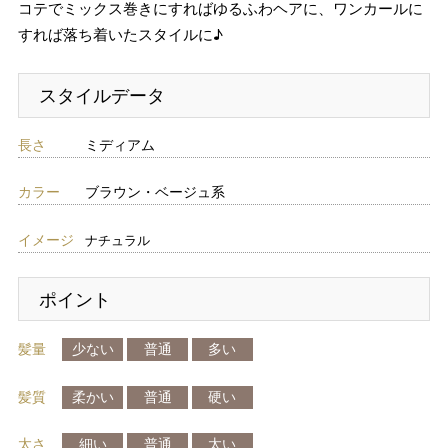
コテでミックス巻きにすればゆるふわヘアに、ワンカールに
すれば落ち着いたスタイルに♪
スタイルデータ
長さ
ミディアム
カラー
ブラウン・ベージュ系
イメージ
ナチュラル
ポイント
髪量
少ない
普通
多い
髪質
柔かい
普通
硬い
太さ
細い
普通
太い