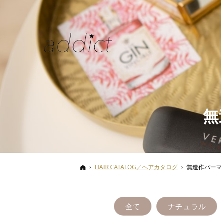
無
ホーム
HAIR CATALOG／ヘアカタログ
無造作パー
全て
ナチュラル