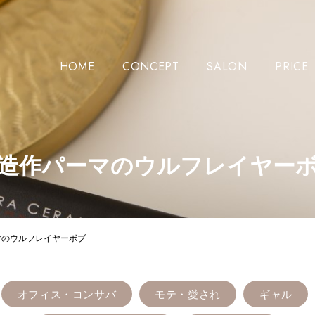
HOME
CONCEPT
SALON
PRICE
造作パーマのウルフレイヤー
マのウルフレイヤーボブ
オフィス・コンサバ
モテ・愛され
ギャル