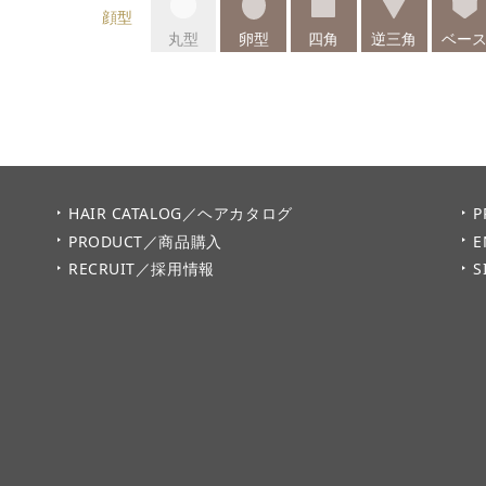
顔型
丸型
卵型
四角
逆三角
ベー
HAIR CATALOG／ヘアカタログ
P
PRODUCT／商品購入
E
RECRUIT／採用情報
S