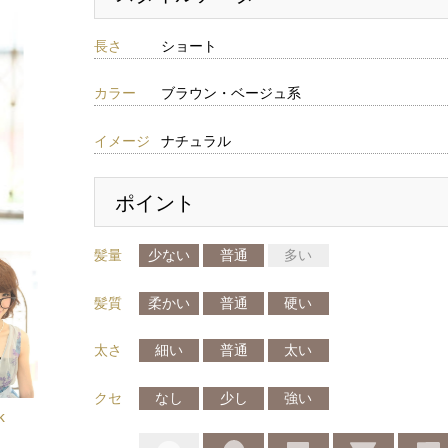
長さ
ショート
カラー
ブラウン・ベージュ系
イメージ
ナチュラル
ポイント
髪量
少ない
普通
多い
髪質
柔かい
普通
硬い
太さ
細い
普通
太い
クセ
なし
少し
強い
k