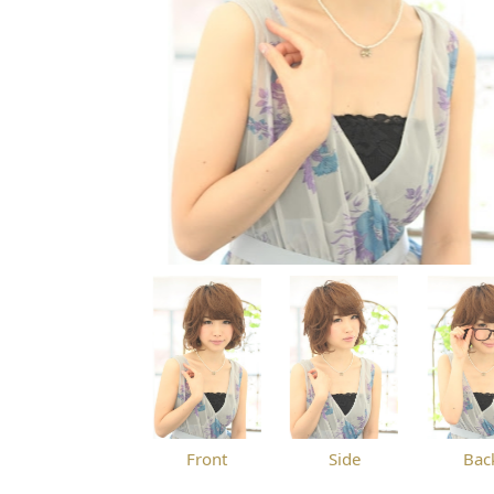
Front
Side
Bac