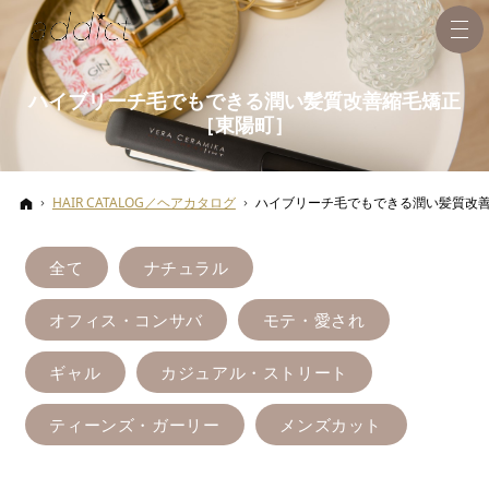
ハイブリーチ毛でもできる潤い髪質改善縮毛矯正
［東陽町］
ホーム
HAIR CATALOG／ヘアカタログ
ハイブリーチ毛でもできる潤い髪質改
全て
ナチュラル
オフィス・コンサバ
モテ・愛され
ギャル
カジュアル・ストリート
ティーンズ・ガーリー
メンズカット