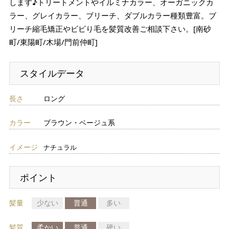
します♪トリートメントやイルミナカラー、オーガニックカ
ラー、グレイカラー、ブリーチ、ダブルカラー種類豊富。ブ
リーチ縮毛矯正やビビり毛を髪質改善ご相談下さい。[南砂
町/東陽町/木場/門前仲町]
スタイルデータ
長さ
ロング
カラー
ブラウン・ベージュ系
イメージ
ナチュラル
ポイント
髪量
少ない
普通
多い
髪質
柔かい
普通
硬い