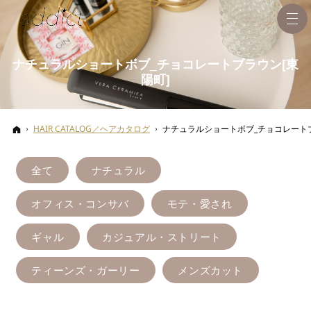
ナチュラルショートボブ_チョコレートブラウン[東
陽町]
ホーム
HAIR CATALOG／ヘアカタログ
ナチュラルショートボブ_チョコレートブ
全て
ナチュラル
オフィス・コンサバ
モテ・愛され
ギャル
カジュアル・ストリート
ティーンズ・ガーリー
メンズカット