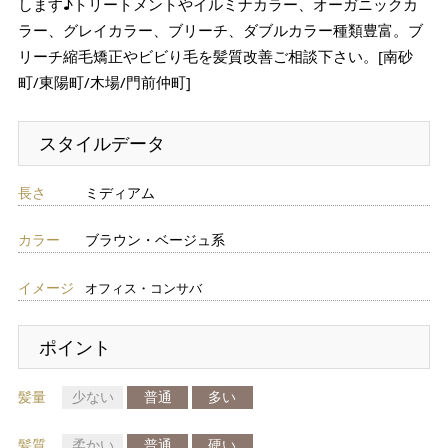
します♪トリートメントやイルミナカラー、オーガニックカ
ラー、グレイカラー、ブリーチ、ダブルカラー種類豊富。ブ
リーチ縮毛矯正やビビり毛を髪質改善ご相談下さい。[南砂
町/東陽町/木場/門前仲町]
スタイルデータ
長さ
ミディアム
カラー
ブラウン・ベージュ系
イメージ
オフィス・コンサバ
ポイント
髪量
少ない
普通
多い
髪質
柔かい
普通
硬い