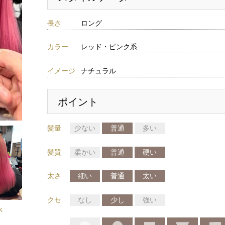
長さ
ロング
カラー
レッド・ピンク系
イメージ
ナチュラル
ポイント
髪量
少ない
普通
多い
髪質
柔かい
普通
硬い
太さ
細い
普通
太い
クセ
なし
少し
強い
k