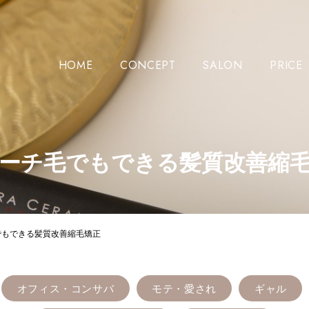
HOME
CONCEPT
SALON
PRICE
ーチ毛でもできる髪質改善縮
でもできる髪質改善縮毛矯正
オフィス・コンサバ
モテ・愛され
ギャル