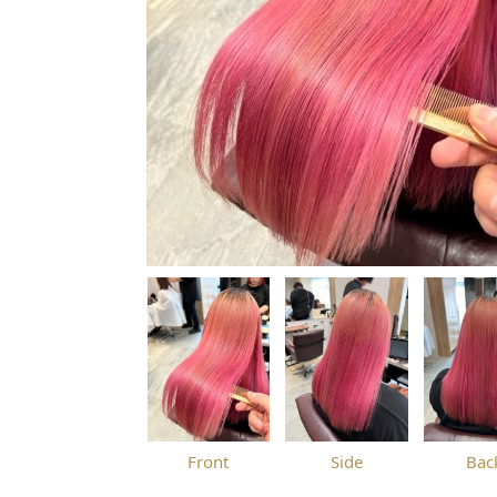
Front
Side
Bac