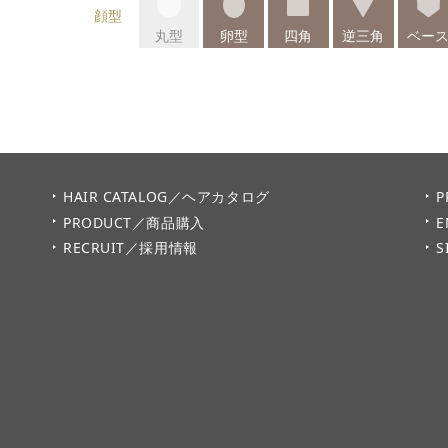
顔型
丸型
卵型
四角
逆三角
ベー
HAIR CATALOG／ヘアカタログ
P
PRODUCT／商品購入
E
RECRUIT／採用情報
S