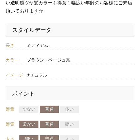
い透明感ツヤ髪カラーも得意！幅広い年齢のお客様にご来店
頂いております☆
スタイルデータ
長さ
ミディアム
カラー
ブラウン・ベージュ系
イメージ
ナチュラル
ポイント
髪量
少ない
普通
多い
髪質
柔かい
普通
硬い
太さ
細い
普通
太い