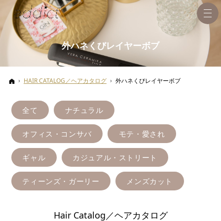
外ハネくびレイヤーボブ
ホーム
HAIR CATALOG／ヘアカタログ
外ハネくびレイヤーボブ
全て
ナチュラル
オフィス・コンサバ
モテ・愛され
ギャル
カジュアル・ストリート
ティーンズ・ガーリー
メンズカット
Hair Catalog／ヘアカタログ