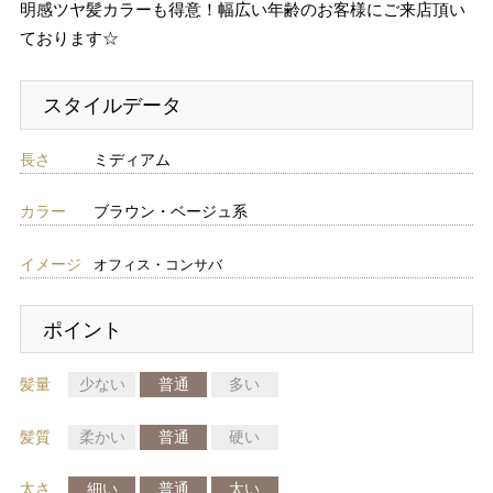
明感ツヤ髪カラーも得意！幅広い年齢のお客様にご来店頂い
ております☆
スタイルデータ
長さ
ミディアム
カラー
ブラウン・ベージュ系
イメージ
オフィス・コンサバ
ポイント
髪量
少ない
普通
多い
髪質
柔かい
普通
硬い
太さ
細い
普通
太い