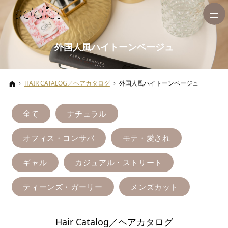
外国人風ハイトーンベージュ
ホーム
HAIR CATALOG／ヘアカタログ
外国人風ハイトーンベージュ
全て
ナチュラル
オフィス・コンサバ
モテ・愛され
ギャル
カジュアル・ストリート
ティーンズ・ガーリー
メンズカット
Hair Catalog／ヘアカタログ