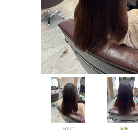
Front
Side