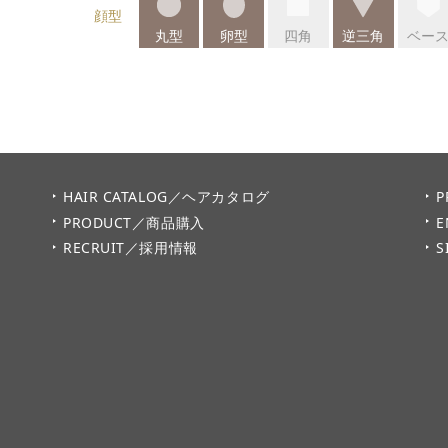
顔型
丸型
卵型
四角
逆三角
ベー
HAIR CATALOG／ヘアカタログ
P
PRODUCT／商品購入
E
RECRUIT／採用情報
S