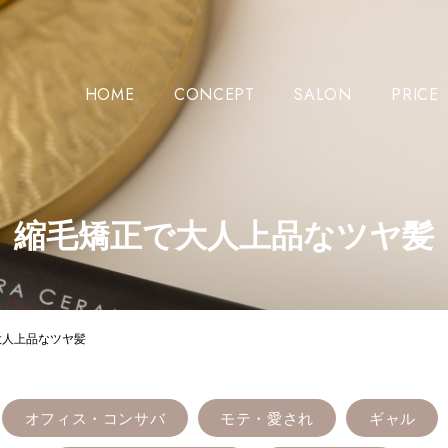
HOME
CONCEPT
SALON
PRICE
縮毛矯正で大人上品なツヤ髪
大人上品なツヤ髪
オフィス・コンサバ
モテ・愛され
ギャル