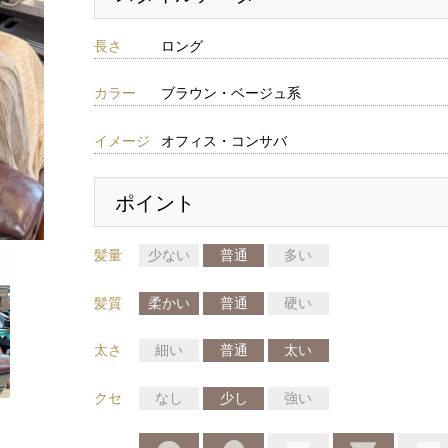
長さ
ロング
カラー
ブラウン・ベージュ系
イメージ
オフィス・コンサバ
ポイント
髪量
少ない
普通
多い
髪質
柔かい
普通
硬い
太さ
細い
普通
太い
クセ
なし
少し
強い