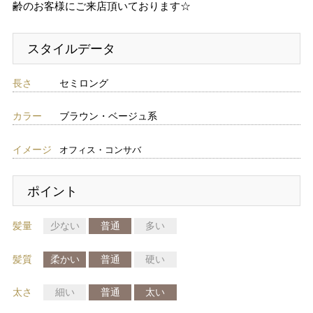
齢のお客様にご来店頂いております☆
スタイルデータ
長さ
セミロング
カラー
ブラウン・ベージュ系
イメージ
オフィス・コンサバ
ポイント
髪量
少ない
普通
多い
髪質
柔かい
普通
硬い
太さ
細い
普通
太い