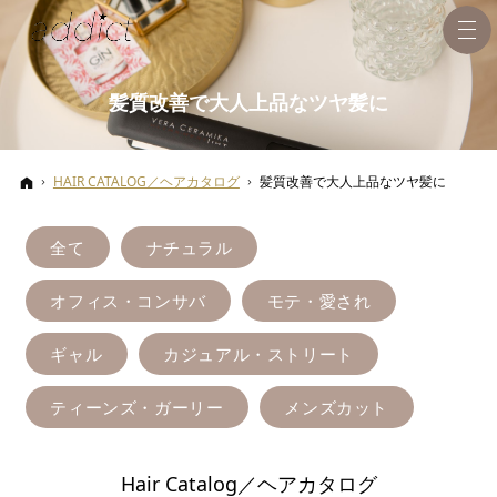
髪質改善で大人上品なツヤ髪に
ホーム
HAIR CATALOG／ヘアカタログ
髪質改善で大人上品なツヤ髪に
全て
ナチュラル
オフィス・コンサバ
モテ・愛され
ギャル
カジュアル・ストリート
ティーンズ・ガーリー
メンズカット
Hair Catalog／ヘアカタログ