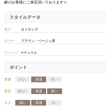
齢のお客様にご来店頂いております☆
スタイルデータ
長さ
セミロング
カラー
ブラウン・ベージュ系
イメージ
ナチュラル
ポイント
髪量
少ない
普通
多い
髪質
柔かい
普通
硬い
太さ
細い
普通
太い