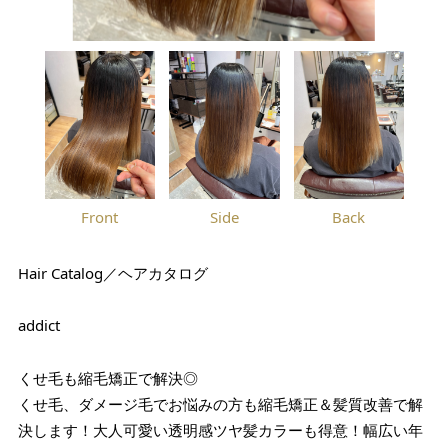
Front
Side
Back
Hair Catalog／ヘアカタログ
addict
くせ毛も縮毛矯正で解決◎
くせ毛、ダメージ毛でお悩みの方も縮毛矯正＆髪質改善で解
決します！大人可愛い透明感ツヤ髪カラーも得意！幅広い年