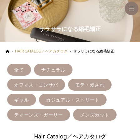
サラサラになる縮毛矯正
ホーム
HAIR CATALOG／ヘアカタログ
サラサラになる縮毛矯正
全て
ナチュラル
オフィス・コンサバ
モテ・愛され
ギャル
カジュアル・ストリート
ティーンズ・ガーリー
メンズカット
Hair Catalog／ヘアカタログ