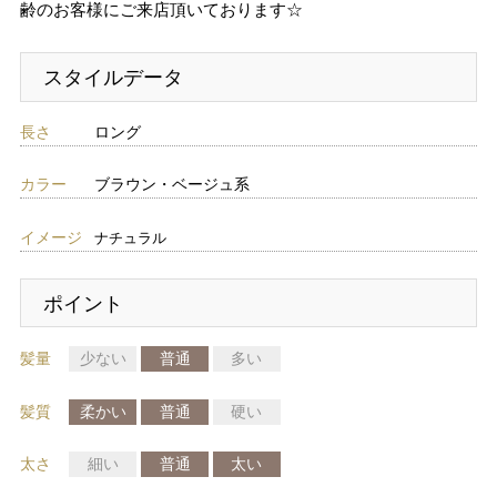
齢のお客様にご来店頂いております☆
スタイルデータ
長さ
ロング
カラー
ブラウン・ベージュ系
イメージ
ナチュラル
ポイント
髪量
少ない
普通
多い
髪質
柔かい
普通
硬い
太さ
細い
普通
太い