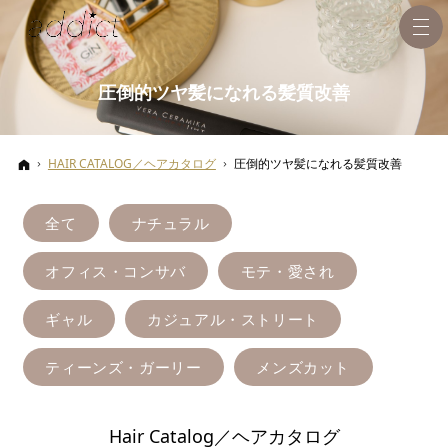
圧倒的ツヤ髪になれる髪質改善
ホーム
HAIR CATALOG／ヘアカタログ
圧倒的ツヤ髪になれる髪質改善
全て
ナチュラル
オフィス・コンサバ
モテ・愛され
ギャル
カジュアル・ストリート
ティーンズ・ガーリー
メンズカット
Hair Catalog／ヘアカタログ