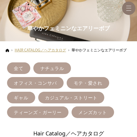
華やかフェミニンなエアリーボブ
ホーム
HAIR CATALOG／ヘアカタログ
華やかフェミニンなエアリーボブ
全て
ナチュラル
オフィス・コンサバ
モテ・愛され
ギャル
カジュアル・ストリート
ティーンズ・ガーリー
メンズカット
Hair Catalog／ヘアカタログ