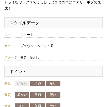
ドライなワックスでくしゅっとまとめればエアリーボブの完
成！
スタイルデータ
長さ
ショート
カラー
ブラウン・ベージュ系
イメージ
モテ・愛され
ポイント
髪量
少ない
普通
多い
髪質
柔かい
普通
硬い
太さ
細い
普通
太い