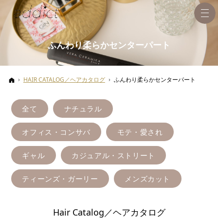
ふんわり柔らかセンターパート
ホーム
HAIR CATALOG／ヘアカタログ
ふんわり柔らかセンターパート
全て
ナチュラル
オフィス・コンサバ
モテ・愛され
ギャル
カジュアル・ストリート
ティーンズ・ガーリー
メンズカット
Hair Catalog／ヘアカタログ