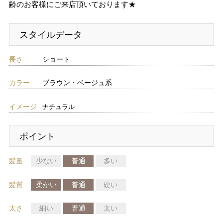
齢のお客様にご来店頂いております★
スタイルデータ
長さ
ショート
カラー
ブラウン・ベージュ系
イメージ
ナチュラル
ポイント
髪量
少ない
普通
多い
髪質
柔かい
普通
硬い
太さ
細い
普通
太い