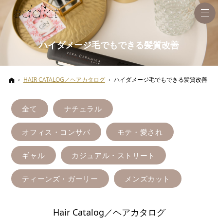
ハイダメージ毛でもできる髪質改善
ホーム
HAIR CATALOG／ヘアカタログ
ハイダメージ毛でもできる髪質改善
全て
ナチュラル
オフィス・コンサバ
モテ・愛され
ギャル
カジュアル・ストリート
ティーンズ・ガーリー
メンズカット
Hair Catalog／ヘアカタログ