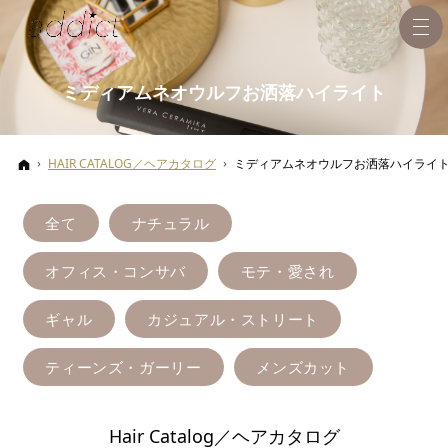
ミディアムネオウルフお洒落ハイライト
ホーム
HAIR CATALOG／ヘアカタログ
ミディアムネオウルフお洒落ハイライ
全て
ナチュラル
オフィス・コンサバ
モテ・愛され
ギャル
カジュアル・ストリート
ティーンズ・ガーリー
メンズカット
Hair Catalog／ヘアカタログ