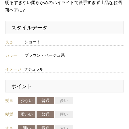
明るすぎない柔らかめのハイライトで派手すぎず上品なお洒
落ヘアに♪
スタイルデータ
長さ
ショート
カラー
ブラウン・ベージュ系
イメージ
ナチュラル
ポイント
髪量
少ない
普通
多い
髪質
柔かい
普通
硬い
太さ
細い
普通
太い