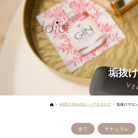
垢抜け
ホーム
HAIR CATALOG／ヘアカタログ
垢抜けマロ
全て
ナチュラル