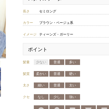
長さ
セミロング
カラー
ブラウン・ベージュ系
イメージ
ティーンズ・ガーリー
ポイント
髪量
少ない
普通
多い
髪質
柔かい
普通
硬い
太さ
細い
普通
太い
クセ
なし
少し
強い