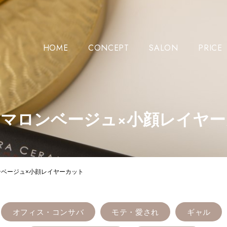
HOME
CONCEPT
SALON
PRICE
マロンベージュ×小顔レイヤー
ンベージュ×小顔レイヤーカット
オフィス・コンサバ
モテ・愛され
ギャル