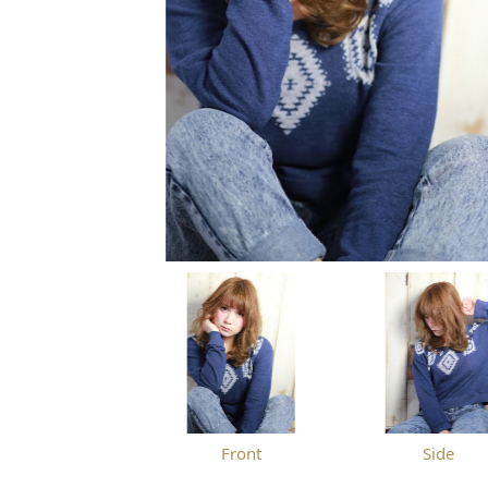
Front
Side