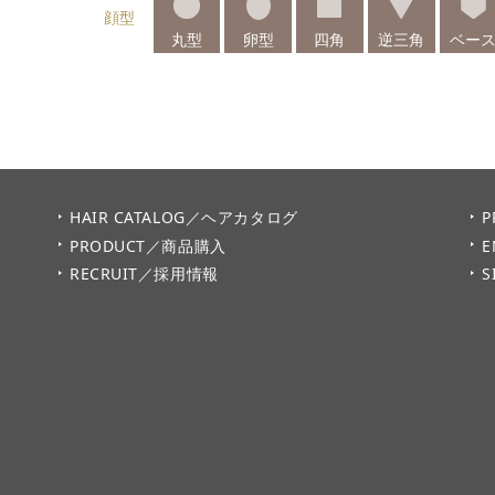
顔型
丸型
卵型
四角
逆三角
ベー
HAIR CATALOG／ヘアカタログ
P
PRODUCT／商品購入
E
RECRUIT／採用情報
S